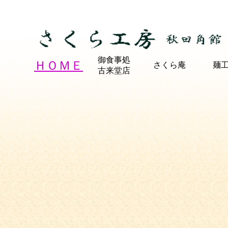
御食事処
ＨＯＭＥ
さくら庵
麺
古来堂店